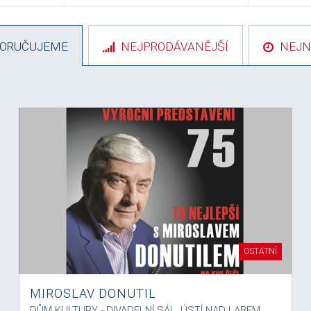
ORUČUJEME
NEJPRODÁVANĚJŠÍ
NEJN
OSTATNÍ
MIROSLAV DONUTIL
DŮM KULTURY - DIVADELNÍ SÁL, ÚSTÍ NAD LABEM