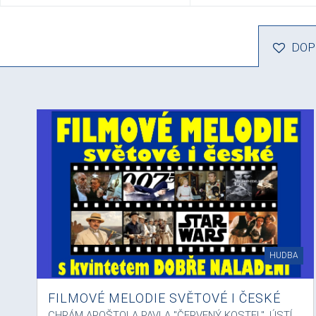
DOP
HUDBA
FILMOVÉ MELODIE SVĚTOVÉ I ČESKÉ
CHRÁM APOŠTOLA PAVLA "ČERVENÝ KOSTEL", ÚSTÍ