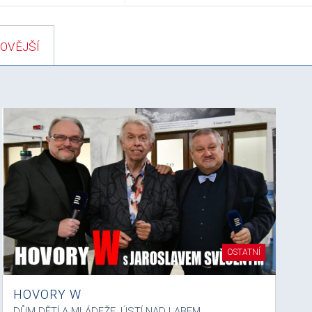
OVĚJŠÍ
OSTATNÍ
HOVORY W
DŮM DĚTÍ A MLÁDEŽE, ÚSTÍ NAD LABEM