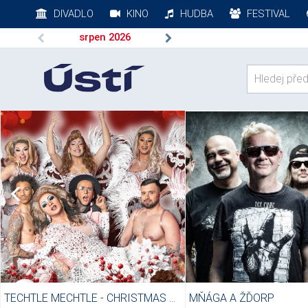
DIVADLO
KINO
HUDBA
FESTIVAL
srpen
2026
TECHTLE MECHTLE - CHRISTMAS SHOW
MŇÁGA A ŽĎORP