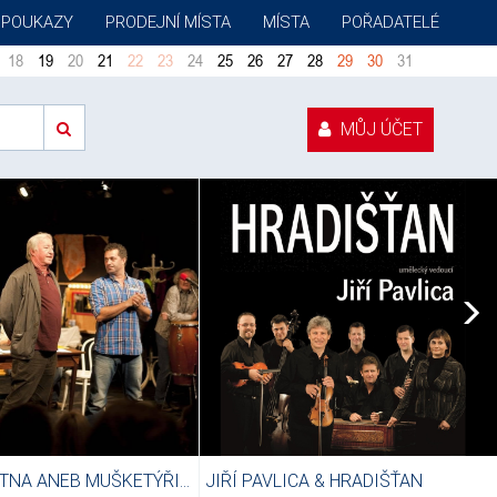
 POUKAZY
PRODEJNÍ MÍSTA
MÍSTA
POŘADATELÉ
18
19
20
21
22
23
24
25
26
27
28
29
30
31
MŮJ ÚČET
PÁNSKÁ ŠATNA ANEB MUŠKETÝŘI V MEXIKU
JIŘÍ PAVLICA & HRADIŠŤAN