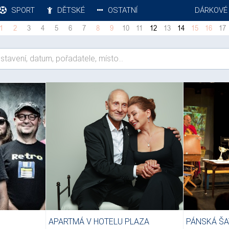
SPORT
DĚTSKÉ
OSTATNÍ
DÁRKOVÉ
1
2
3
4
5
6
7
8
9
10
11
12
13
14
15
16
17
APARTMÁ V HOTELU PLAZA